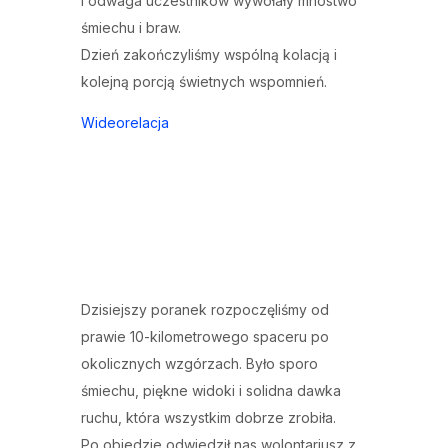
i odwaga uczestników wywołały mnóstwo
śmiechu i braw.
Dzień zakończyliśmy wspólną kolacją i
kolejną porcją świetnych wspomnień.
Wideorelacja
Dzisiejszy poranek rozpoczęliśmy od
prawie 10-kilometrowego spaceru po
okolicznych wzgórzach. Było sporo
śmiechu, piękne widoki i solidna dawka
ruchu, która wszystkim dobrze zrobiła.
Po obiedzie odwiedził nas wolontariusz z