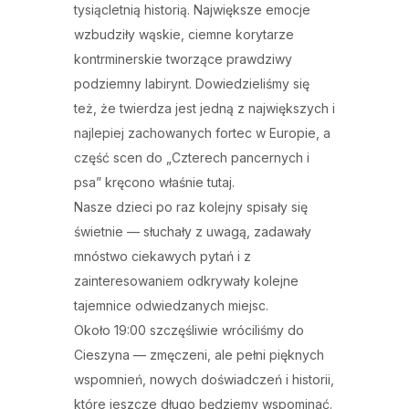
tysiącletnią historią. Największe emocje
wzbudziły wąskie, ciemne korytarze
kontrminerskie tworzące prawdziwy
podziemny labirynt. Dowiedzieliśmy się
też, że twierdza jest jedną z największych i
najlepiej zachowanych fortec w Europie, a
część scen do „Czterech pancernych i
psa” kręcono właśnie tutaj.
Nasze dzieci po raz kolejny spisały się
świetnie — słuchały z uwagą, zadawały
mnóstwo ciekawych pytań i z
zainteresowaniem odkrywały kolejne
tajemnice odwiedzanych miejsc.
Około 19:00 szczęśliwie wróciliśmy do
Cieszyna — zmęczeni, ale pełni pięknych
wspomnień, nowych doświadczeń i historii,
które jeszcze długo będziemy wspominać.