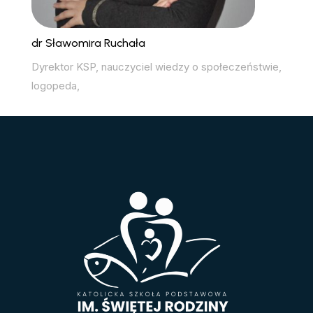
dr Sławomira Ruchała
Dyrektor KSP, nauczyciel wiedzy o społeczeństwie,
logopeda,