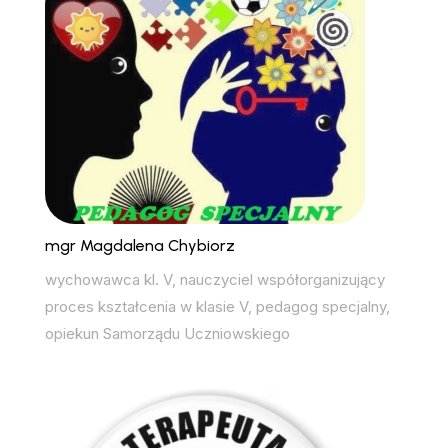
mgr Magdalena Chybiorz
wychowawca kl. V, nauczyciel współorganizujący
proces kształcenia w klasie V, pedagog specjalny,
opiekun Samorządu Uczniowskiego