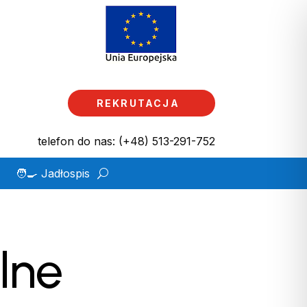
REKRUTACJA
telefon do nas: (+48) 513-291-752
🧑‍🍳 Jadłospis
lne