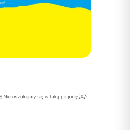
e💧Nie oszukujmy się w taką pogodę🥵🥵