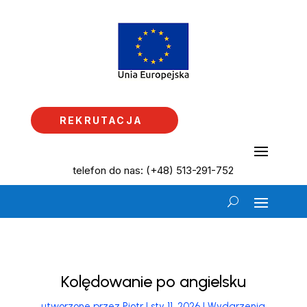
REKRUTACJA
telefon do nas: (+48) 513-291-752
Kolędowanie po angielsku
utworzone przez
Piotr
|
sty 11, 2026
|
Wydarzenia