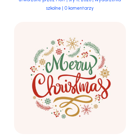
szkolne
|
0 komentarzy