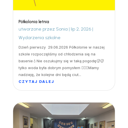
Półkolonia letnia
utworzone przez
Sonia
|
lip 2, 2026
|
Wydarzenia szkolne
Dzień pierwszy 29.06.2026 Półkolonie w naszej
szkole rozpoczęliśmy od chłodzenia się na
basenie💧Nie oszukujmy się w taką pogodę🥵🥵
tylko woda była dobrym pomysłem 🏊‍♀️🤽Mamy
nadzieję, że kolejne dni będą ciut...
CZYTAJ DALEJ