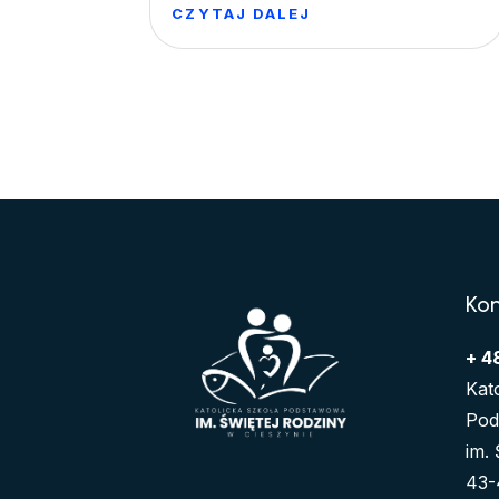
CZYTAJ DALEJ
Ko
+ 4
Kat
Pod
im.
43-