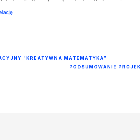
elację
KACYJNY "KREATYWNA MATEMATYKA"
PODSUMOWANIE PROJEKT