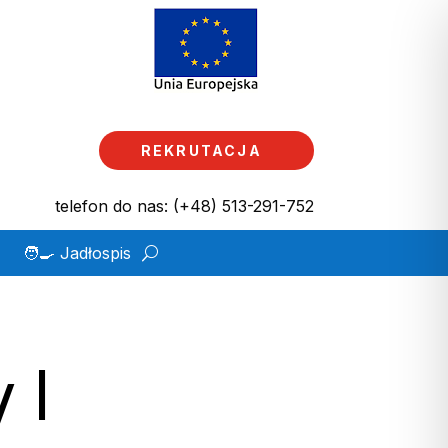
REKRUTACJA
telefon do nas: (+48) 513-291-752
🧑‍🍳 Jadłospis
 I