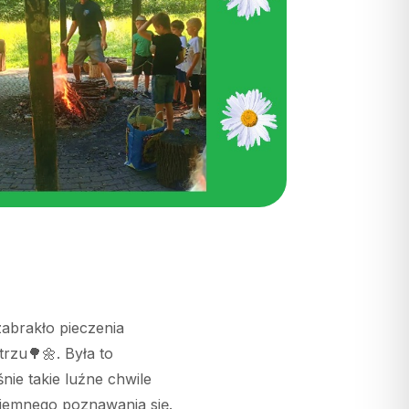
zabrakło pieczenia
rzu🌳🌼. Była to
ie takie luźne chwile
zajemnego poznawania się.