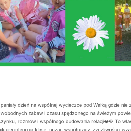
spaniały dzień na wspólnej wycieczce pod Wałką gdzie nie 
 swobodnych zabaw i czasu spędzonego na świeżym powiet
zynku, rozmów i wspólnego budowania relacji❤️💚 To właśn
lepiej integrują klasę, ucząc współpracy, życzliwości i w