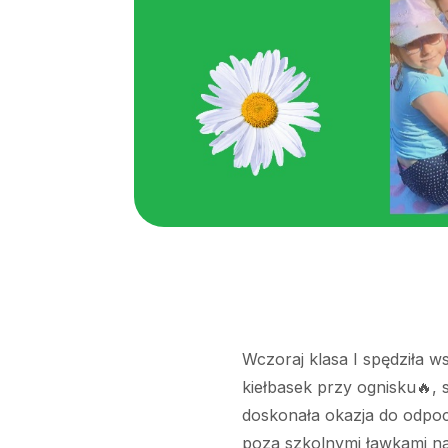
Wczoraj klasa I spędziła w
kiełbasek przy ognisku🔥,
doskonała okazja do odpoc
poza szkolnymi ławkami naj