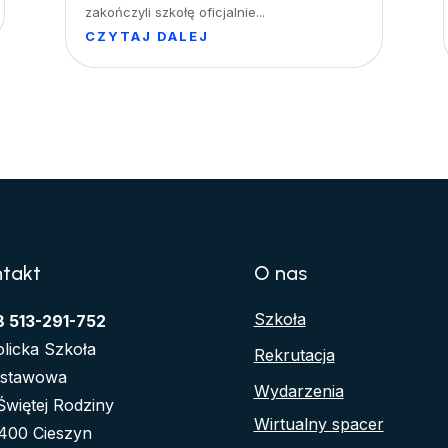
zakończyli szkołę oficjalnie...
CZYTAJ DALEJ
ntakt
O nas
Szkoła
8 513-291-752
olicka Szkoła
Rekrutacja
stawowa
Wydarzenia
 Świętej Rodziny
Wirtualny spacer
400 Cieszyn