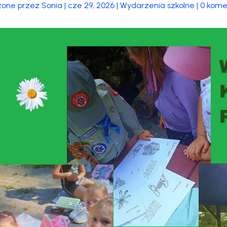
zone przez
Sonia
|
cze 29, 2026
|
Wydarzenia szkolne
|
0 kome