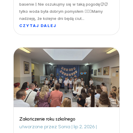
basenie💧Nie oszukujmy się w taką pogodę🥵🥵
tylko woda była dobrym pomysłem 🏊‍♀️🤽Mamy
nadzieję, że kolejne dni będą ciut...
CZYTAJ DALEJ
Zakończenie roku szkolnego
utworzone przez
Sonia
|
lip 2, 2026
|