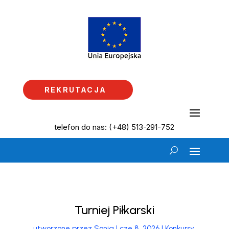
REKRUTACJA
telefon do nas: (+48) 513-291-752
Turniej Piłkarski
utworzone przez
Sonia
|
cze 8, 2026
|
Konkursy
,