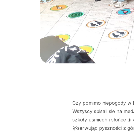
Czy pomimo niepogody w KS
Wszyscy spisali się na med
szkoły uśmiech i słońce ☀
🥇serwując pyszności z gór