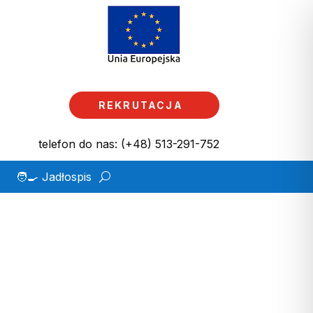
REKRUTACJA
telefon do nas: (+48) 513-291-752
🧑‍🍳 Jadłospis
y