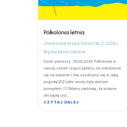
Półkolonia letnia
utworzone przez
Sonia
|
lip 2, 2026
|
Wydarzenia szkolne
Dzień pierwszy 29.06.2026 Półkolonie w
naszej szkole rozpoczęliśmy od chłodzenia
się na basenie💧Nie oszukujmy się w taką
pogodę🥵🥵 tylko woda była dobrym
pomysłem 🏊‍♀️🤽Mamy nadzieję, że kolejne
dni będą ciut...
CZYTAJ DALEJ