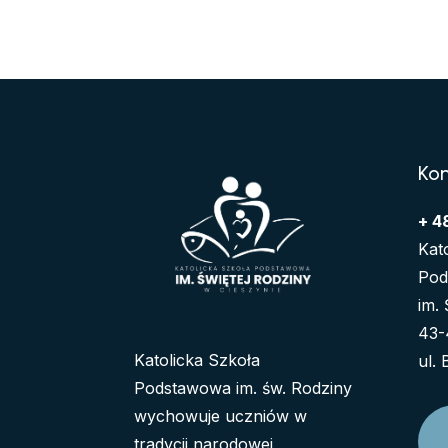
Ko
+ 4
Kat
Pod
im.
43-
Katolicka Szkoła
ul.
Podstawowa im. św. Rodziny
wychowuje uczniów w
tradycji narodowej,