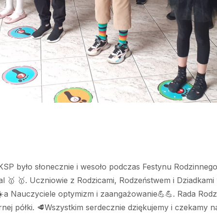
P było słonecznie i wesoło podczas Festynu Rodzinnego? 
al 🥇 🥇. Uczniowie z Rodzicami, Rodzeństwem i Dziadkami 
️☀️a Nauczyciele optymizm i zaangażowanie💪💪. Rada Rodzi
nej półki. 🥩Wszystkim serdecznie dziękujemy i czekamy na