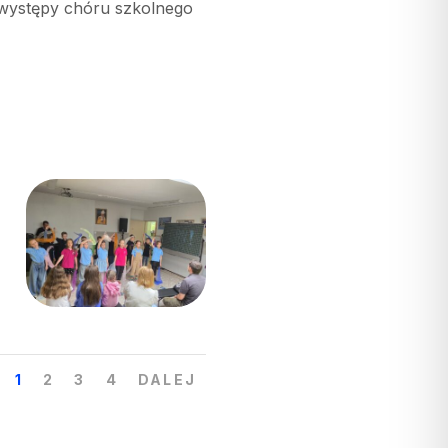
 występy chóru szkolnego
1
2
3
4
DALEJ