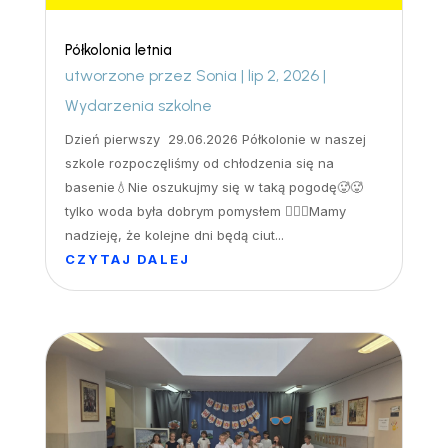
Półkolonia letnia
utworzone przez
Sonia
|
lip 2, 2026
|
Wydarzenia szkolne
Dzień pierwszy 29.06.2026 Półkolonie w naszej
szkole rozpoczęliśmy od chłodzenia się na
basenie💧Nie oszukujmy się w taką pogodę🥵🥵
tylko woda była dobrym pomysłem 🏊‍♀️🤽Mamy
nadzieję, że kolejne dni będą ciut...
CZYTAJ DALEJ