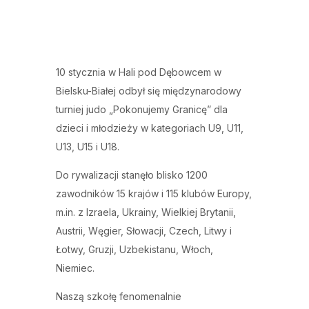
10 stycznia w Hali pod Dębowcem w
Bielsku-Białej odbył się międzynarodowy
turniej judo „Pokonujemy Granicę” dla
dzieci i młodzieży w kategoriach U9, U11,
U13, U15 i U18.
Do rywalizacji stanęło blisko 1200
zawodników 15 krajów i 115 klubów Europy,
m.in. z Izraela, Ukrainy, Wielkiej Brytanii,
Austrii, Węgier, Słowacji, Czech, Litwy i
Łotwy, Gruzji, Uzbekistanu, Włoch,
Niemiec.
Naszą szkołę fenomenalnie