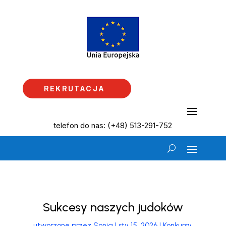
REKRUTACJA
telefon do nas: (+48) 513-291-752
Sukcesy naszych judoków
utworzone przez
Sonia
|
sty 15, 2026
|
Konkursy
,